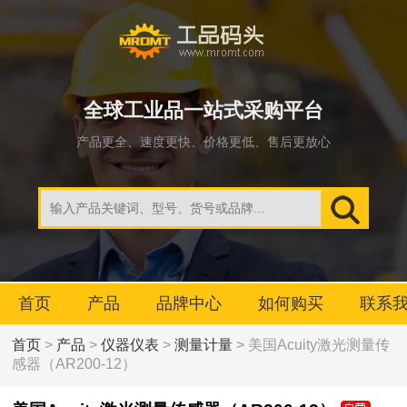
全球工业品一站式采购平台
产品更全、速度更快、价格更低、售后更放心
首页
产品
品牌中心
如何购买
联系
首页
>
产品
>
仪器仪表
>
测量计量
> 美国Acuity激光测量传
感器（AR200-12）