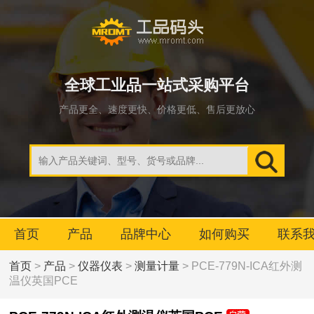
全球工业品一站式采购平台
产品更全、速度更快、价格更低、售后更放心
首页
产品
品牌中心
如何购买
联系
首页
>
产品
>
仪器仪表
>
测量计量
> PCE-779N-ICA红外测
温仪英国PCE