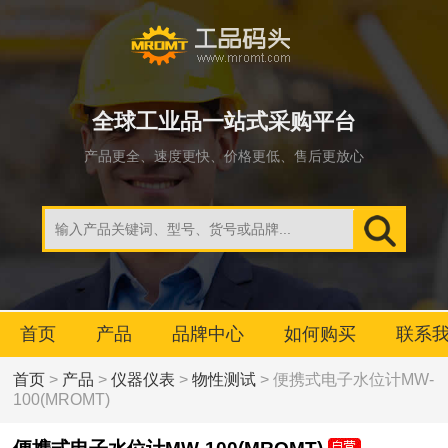
全球工业品一站式采购平台
产品更全、速度更快、价格更低、售后更放心
首页
产品
品牌中心
如何购买
联系
首页
>
产品
>
仪器仪表
>
物性测试
> 便携式电子水位计MW-
100(MROMT)