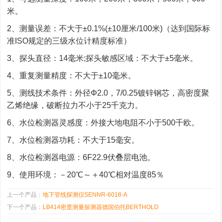
米。
2、测量误差：不大于±0.1%(±10厘米/100米)（达到国际标
准ISO规定的三级水位计精度标准）
3、探头直径：14毫米;探头敏感区域：不大于±5毫米。
4、重复测量精度：不大于±10毫米。
5、测线技术条件：外径Φ2.0，7/0.25镀锌钢芯，高密度聚
乙烯绝缘，破断拉力不小于25千克力。
6、水位检测器灵感度：外接大地电阻不小于500千欧。
7、水位检测器功耗：不大于15毫安。
8、水位检测器电源：6F22.9伏叠层电池。
9、使用环境：－20℃～＋40℃相对温度85％
上一个产品：
地下管线探测仪SENNR-6018-A
下一个产品：
LB414密度测量探测器德国伯托BERTHOLD