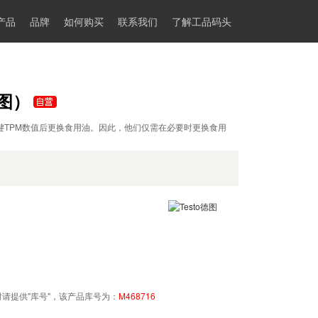
产品
品牌
如何购买
联系我们
了解工品码头
德图）
关键TPM数值后更换食用油。因此，他们仅需在必要时更换食用
请提供"库号"，该产品库号为：
M468716