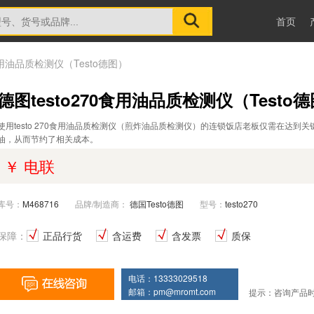
首页
0食用油品质检测仪（Testo德图）
德图testo270食用油品质检测仪（Testo
使用testo 270食用油品质检测仪（煎炸油品质检测仪）的连锁饭店老板仅需在达到
油，从而节约了相关成本。
￥ 电联
库号：
M468716
品牌/制造商：
德国Testo德图
型号：
testo270
保障：
正品行货
含运费
含发票
质保
电话：13333029518
邮箱：
pm@mromt.com
提示：咨询产品时