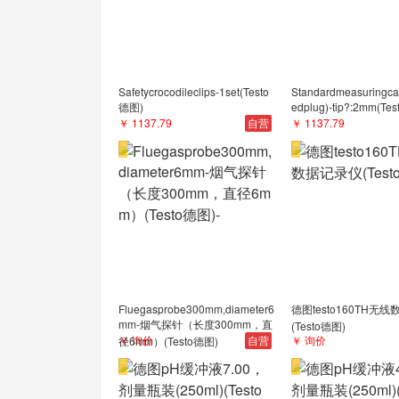
Safetycrocodileclips-1set(Testo
Standardmeasuringca
德图)
edplug)-tip?:2mm(Te
￥ 1137.79
自营
￥ 1137.79
Fluegasprobe300mm,diameter6
德图testo160TH无
mm-烟气探针（长度300mm，直
(Testo德图)
￥ 询价
自营
￥ 询价
径6mm）(Testo德图)